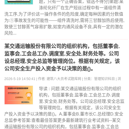
题，只有一个正确答案，错选不得分)第题:某
涤纶化纤厂在生产短丝过程中有一道组件清
洗工序,为了评价这一操作条件的危险度,确定每种因素的分数值
为:①事故发生的可能性——组件清洗时,需将三甘醇加热后使用,
致使三甘醇蒸气容易扩散,如室内通风设备不良,具有一定的潜在
风险...
某交通运输股份有限公司的组织机构，包括董事会.
监事会.工会总工办.调度室.安全处.财务处等。公司
设总经理.安全总监等管理岗位。根据有关规定，该
公司安全生产投入资金予以决策的是()。
2026-5-19 14:50:41 | 作者: 建筑八大员考试题库网 | 分类：管理知识科目 | 浏
览:0
导读 : 问题:某交通运输股份有限公司的组织
机构，包括董事会.监事会.工会总工办.调度
室.安全处.财务处等。公司设总经理.安全总监
等管理岗位。根据有关规定，该公司安全生
产投入资金予以决策的是()。A.董事会B.董市长C.总经理D.安全
总监参考答案:查看最佳答案更多最新建筑行业考试资料--某交
通运输股份有限公司的组织机构，包括董事会.监事会.工会总