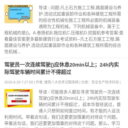
浏览:0
导读 : 问题:凡土石方施工工程.路面建设与养
护.流动式起重装卸作业和各种建筑工程所需
的综合性机械化施工工程所必面的机械装备
通称为工程机械。下列机械装备中，属于工
程机械的是()。A.卷扬机B.拖拉机C.压缩机D.挖掘机参考答案:查
看最佳答案更多最新建筑行业考试资料--凡土石方施工工程.路
面建设与养护.流动式起重装卸作业和各种建筑工程所需的综合
性机械...
驾驶员一次连续驾驶()应休息20min以上；24h内实
际驾驶车辆时间累计不得超过
2026-6-29 7:27:00 | 作者: 建筑八大员考试题库网 | 分类：安全生产技术科目 |
浏览:0
导读 : 可能很多人都在寻求'驾驶员一次连续
驾驶()应休息20min以上；24h内实际驾驶车
辆时间累计不得超过'，叔本华曾经说过，普
通人只想到如何度过时间，有才能的人设法
利用时间。带着这句话，我们还要更加慎重的对待这个问题。
带着这句话，我们还要更加慎重的对待这个问题。那么，学习