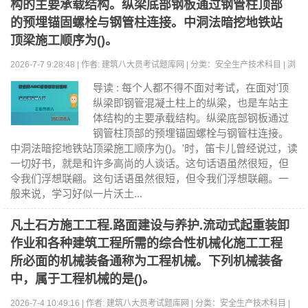
构的主要承载结构。纵梁底部钢板通过钢管柱顶部
的预埋锚固螺栓与钢管柱连接。中洞法暗挖地铁站
顶梁施工顺序为()。
2026-7-7 9:28:48 | 作者: 建筑八大员考试题库网 | 分类：安全生产技术科目 | 浏
览:0
导读 : 每个人都不得不面对考试，在面对'顶
纵梁即钢管混凝土柱上的纵梁，也是车站主
体结构的主要承载结构。纵梁底部钢板通过
钢管柱顶部的预埋锚固螺栓与钢管柱连接。
中洞法暗挖地铁站顶梁施工顺序为()。'时，笛卡儿曾经说过，读
一切好书，就是和许多高尚的人谈话。这句话语虽然很短，但
令我们浮想联翩。这句话语虽然很短，但令我们浮想联翩。一
般来说，学习好似一片沃土...
凡土石方施工工程.路面建设与养护.流动式起重装卸
作业和各种建筑工程所需的综合性机械化施工工程
所必面的机械装备通称为工程机械。下列机械装备
中，属于工程机械的是()。
2026-7-4 10:49:16 | 作者: 建筑八大员考试题库网 | 分类：安全生产技术科目 |