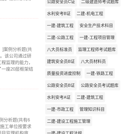
公路安全员C证
二级建造师考试题库
水利安考B证
二建-机电工程
一建-建筑工程
安全生产技术科目
二建-公路工程
一建-工程项目管理
？]案例分析题(共
八大员标准员
监理工程师考试题库
务。该公司通过研
建筑安全员B证
八大员材料员
工程监理的能力，
一座20层框架结
质量投资进度控制
一建-铁路工程
公路安全员B证
公路安全员考试题库
水利安考A证
二建-建筑工程
一建-市政工程
管理知识科目
例分析题(共有6
二建-建设工程施工管理
前施工单位按要求
项目监理机构审
一建-建设工程法规