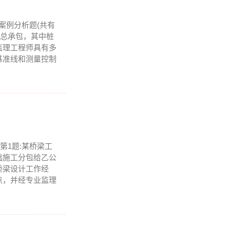
]案例分析题(共有
司总承包，其中桩
监理工程师具有多
基准线和测量控制
)第1题:某桥梁工
础施工分包给乙公
桥梁设计工作经
点，并经专业监理