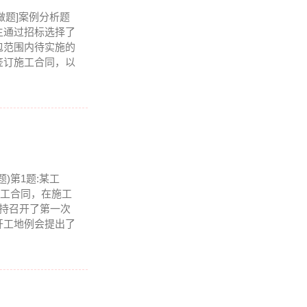
做题]案例分析题
主通过招标选择了
包范围内待实施的
签订施工合同，以
题)第1题:某工
施工合同，在施工
持召开了第一次
开工地例会提出了