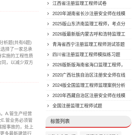
试，到底难不难考？
江西省注册监理工程师试卷
2020年湖南省长沙注册安全师在线模
拟考试历年题库及刷题app
2025版山东济南监理工程师，考点分
析
2026版最新版内蒙古呼和浩特监理工
分析题(共有6题)
程师考核，到底有多难考过？
青海省西宁注册监理工程师测试答题
标选择了一家总承
四川省注册监理工程师模拟练习题
待实施的工程性质
合同，以减少双方
2026版新版海南省海口监理工程师，
如何一次就考过？
2020广西壮族自治区注册安全师在线
考核历年题库重点知识
2024版全国监理工程师监理案例分析
在线模拟，如何一次就考过？
2020年西藏自治区注册安全师在线模
拟考试试卷与精华资料
全国注册监理工程师试题
)。A.管生产经营
E.管业务必须管
标签列表
漏报事故的，处上
答案更多最新建筑行