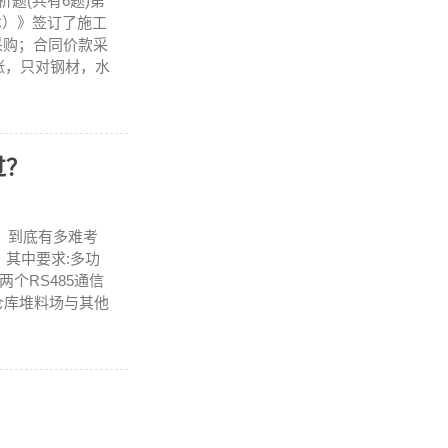
析题(共有6题)第
本）》签订了施工
采购；合同价款采
涨，只对钢材，水
过？
试，到底有多难考
》其中要求:多功
个RS485通信
燃仓库堆料场与其他