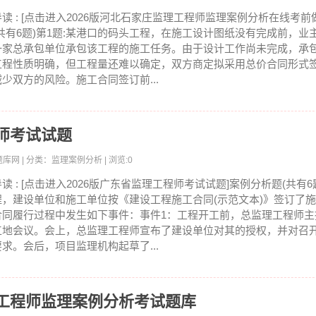
导读 : [点击进入2026版河北石家庄监理工程师监理案例分析在线考前
(共有6题)第1题:某港口的码头工程，在施工设计图纸没有完成前，业
一家总承包单位承包该工程的施工任务。由于设计工作尚未完成，承
工程性质明确，但工程量还难以确定，双方商定拟采用总价合同形式
减少双方的风险。施工合同签订前...
程师考试试题
考试题库网 | 分类：监理案例分析 | 浏览:0
导读 : [点击进入2026版广东省监理工程师考试试题]案例分析题(共有6
程，建设单位和施工单位按《建设工程施工合同(示范文本)》签订了
合同履行过程中发生如下事件：事件1：工程开工前，总监理工程师主
工地会议。会上，总监理工程师宣布了建设单位对其的授权，并对召
要求。会后，项目监理机构起草了...
理工程师监理案例分析考试题库