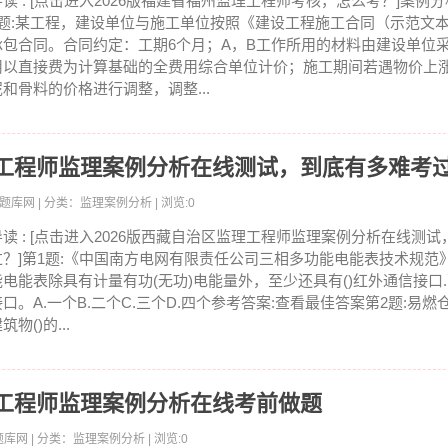
导读 : [点击进入2026版福建省福州监理工程师考核，怎么考？]案例分
1题:某工程，建设单位与施工单位按照《建设工程施工合同（示范文
承包合同。合同约定：工期6个月；A，B工作所用的材料由建设单位
用以直接费为计算基础的全费用综合单位计价；施工期间若遇物价上
泥和骨料的价格进行调整，调整...
理工程师监理案例分析在线测试，到底有多难考
员考试题库网 | 分类：监理案例分析 | 浏览:0
导读 : [点击进入2026版西藏自治区监理工程师监理案例分析在线测
过？]第1题:《中国南方电网有限责任公司三相多功能电能表技术规范
能电能表除具有计量有功(无功)电能量外，至少还具有()红外通信接口.两
接口。A.一个B.二个C.三个D.四个参考答案:查看最佳答案第2题:易
筑物()的...
理工程师监理案例分析在线考前做题
考试题库网 | 分类：监理案例分析 | 浏览:0