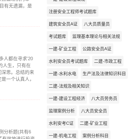
目有无遗漏，是
注册安全工程师考试题库
建筑安全员A证
八大员质量员
考试题库
监理基本理论与相关法规
一建-矿业工程
公路安全员A证
多人都在寻求'20
水利安全员考试题库
二建-市政工程
的人生，只有在
们深思。总结的来
一建-水利水电
生产法及法律知识科目
定是一个认真人，
二建-法规及相关知识
一建-建设工程经济
八大员劳务员
监理案例分析
八大员安全员
水利安考C证
二建-矿业工程
例分析题(共有6
一建-机电工程
案例分析科目
了有效地进行投资