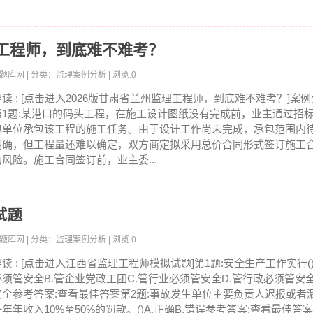
理工程师，到底难不难考？
员考试题库网 | 分类：监理案例分析 | 浏览:0
导读 : [点击进入2026版甘肃省兰州监理工程师，到底难不难考？]案例
第1题:某港口的码头工程，在施工设计图纸没有完成前，业主通过招
包单位承包该工程的施工任务。由于设计工作尚未完成，承包范围内
明确，但工程量还难以确定，双方商定拟采用总价合同形式签订施工
的风险。施工合同签订前，业主委...
试题
员考试题库网 | 分类：监理案例分析 | 浏览:0
导读 : [点击进入江西省监理工程师模拟试题]第1题:安全生产工作实行(
必须管安全B.管企业党政工团C.管行业必须管安全D.管行政必须管安全
安全参考答案:查看最佳答案第2题:事故发生单位主要负责人迟报或者
一年年收入10%至50%的罚款。()A.正确B.错误参考答案:查看最佳