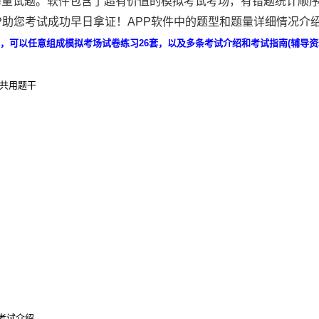
海量试题。软件包含了超有价值的模拟考试考场，有错题统计顺
P助您考试成功早日拿证！APP软件中的题型和题量详细情况介
题，可以任意组成模拟考场试卷练习26套，以及多条考试介绍和考试指南(辅导资
,共用题干
考试介绍