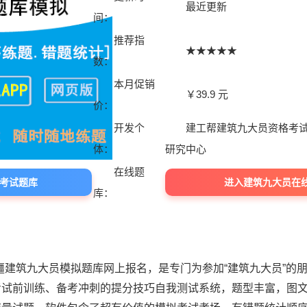
最近更新
间：
推荐指
★★★★★
数：
本月促销
￥39.9 元
价：
开发个
建工帮建筑九大员资格考试
体：
研究中心
在线题
考试题库
进入建筑九大员在
库：
新疆建筑九大员模拟题库网上报名，是专门为参加“建筑九大员”的
考试前训练、备考冲刺的提分技巧自我测试系统，题型丰富，图