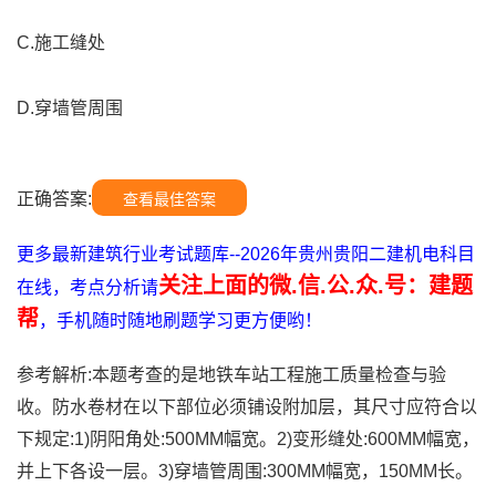
C.施工缝处
D.穿墙管周围
正确答案:
查看最佳答案
更多最新建筑行业考试题库--2026年贵州贵阳二建机电科目
关注上面的微.信.公.众.号：建题
在线，考点分析请
帮
，手机随时随地刷题学习更方便哟！
参考解析:本题考查的是地铁车站工程施工质量检查与验
收。防水卷材在以下部位必须铺设附加层，其尺寸应符合以
下规定:1)阴阳角处:500MM幅宽。2)变形缝处:600MM幅宽，
并上下各设一层。3)穿墙管周围:300MM幅宽，150MM长。