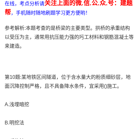
关注上面的微.信.公.众.号：建题
在线，考点分析请
帮
，手机随时随地刷题学习更方便哟！
参考解析:本题考查的是桥梁的主要类型。拱桥的承重结构
以受压为主，通常用抗压能力强的圬工材料和钢筋混凝土等
来建造。
第10题:某地铁区间隧道，位于含水量大的粉质细砂层，地
面沉降控制严格，且不具备降水条件，宜采用()施工。
A.浅埋暗挖
B.明挖法